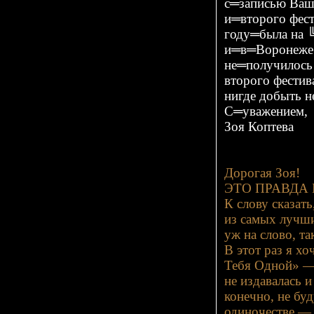
с═записью Ваш
и═второго фес
году═была на 
и═в═Воронеже.
не═получилось
второго фести
нигде добыть н
С═уважением,
Зоя Коптева
Дорогая Зоя!
ЭТО ПРАВДА 
К слову сказат
из самых лучши
уж на слово, та
В этот раз я х
Тебя Одной» — 
не издавалась 
конечно, не буд
одиночестве — 