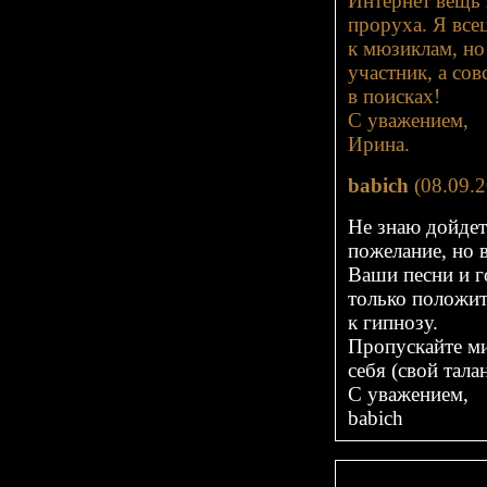
Интернет вещь 
проруха. Я все
к мюзиклам, но
участник, а сов
в поисках!
С уважением,
Ирина.
babich
(08.09.2
Не знаю дойде
пожелание, но в
Ваши песни и г
только положи
к гипнозу.
Пропускайте ми
себя (свой тала
С уважением,
babich