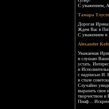
супер!
С уважением, А
Тамара Тлуст
Дорогая Ирина!
Ждем Вас в Пит
С уважением и
Alexander Ko
Уважаемая Ирин
и слушаю Ваши
устать. Интере
и Исполнительн
с надписью И. 
в стиле советс
Случайно увиде
выразить свое
творчеством и 
Пиаф… Искрен