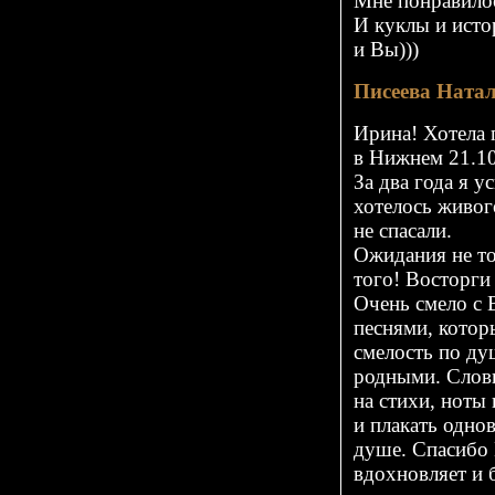
Мне понравило
И куклы и ист
и Вы)))
Писеева Ната
Ирина! Хотела 
в Нижнем 21.10
За два года я у
хотелось живог
не спасали.
Ожидания не то
того! Восторги
Очень смело с 
песнями, котор
смелость по ду
родными. Словн
на стихи, ноты 
и плакать одно
душе. Спасибо 
вдохновляет и 