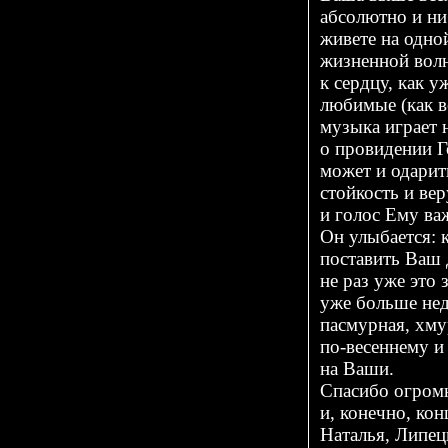
абсолютно и ни
живете на одно
жизненной волн
к сердцу, как 
любимые (как в
музыка играет 
о провидении Г
может и одарит
стойкость и вер
и голос Ему ва
Он улыбается:
поставить Ваш 
не раз уже это з
уже больше нед
пасмурная, хмур
по-весеннему
и 
на Ваши.
Спасибо огромн
и, конечно, кон
Наталья, Липец