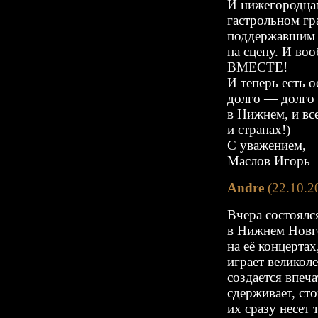
И нижегородца
гастрольном гр
поддержавшим 
на сцену. И 
ВМЕСТЕ!
И теперь есть 
долго — долго 
в Нижнем, и вс
и странах!)
С уважением,
Маслов Игорь
Andre
(22.10.2
Вчера состоял
в Нижнем Новго
на её концертах
играет великол
создается впеч
сдерживает, сто
их сразу несет т