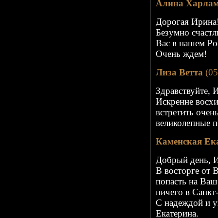
Алина Харла
Дорогая Ирина
Безумно счастл
Вас в нашем
Ро
Очень ждем!
Лиза Ветта
(05
Здравствуйте, 
Искренне восхи
встретить очен
великолепные п
Каменская Ек
Добрый день, 
В восторге от 
попасть на Ваш
ничего в Санкт
С надеждой и у
Екатерина.