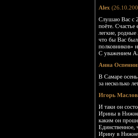
Alex
(26.10.200
Слушаю Вас с 2
поёте. Счастье 
легкие, родные 
что бы Вас был
полковников» не
С уважением А
Анна Оспенни
В Самаре осень
за несколько л
Игорь Маслов
И таки он сост
Ирины в Нижнем
каким он проше
Единственное, 
Ирину в Нижнем