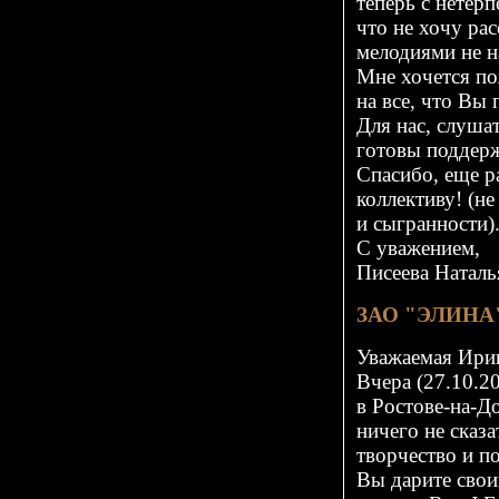
теперь с нетер
что не хочу ра
мелодиями не н
Мне хочется по
на все, что Вы 
Для нас, слушат
готовы поддерж
Спасибо, еще р
коллективу! (н
и сыгранности)
С уважением,
Писеева Наталь
ЗАО "ЭЛИНА
Уважаемая Ирин
Вчера (27.10.2
в Ростове-
на-Д
ничего не сказ
творчество и п
Вы дарите свои