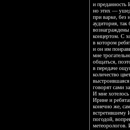
и преданность 
но этих — ушед
при варке, без
аудитория, так
вознаграждены
концертом. С х
в котором ребя
и он им понрав
мне трогательно
общаться, поэт
в передаче ощу
количество цвет
выстроившаяся 
говорят сами за
И мне хотелось
Ирине и ребята
конечно же, са
встретившему 
погодой, вопр
метеорологов. 