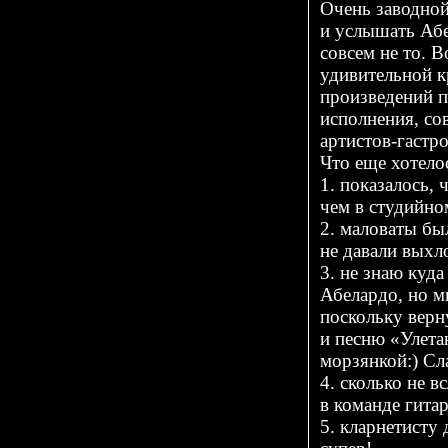
Очень заводной
и услышать Абе
совсем не то. 
удивительной к
произведений п
исполнения, со
артистов-гастр
Что еще хотелос
1. показалось, 
чем в студийно
2. маловаты бы
не давали выхл
3. не знаю куда
Абелардо, но м
поскольку верн
и песню «Улетаю
морзянкой:) Сл
4. сколько не в
в команде гита
5. кларнетисту 