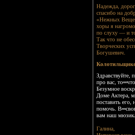
Надежда, дорог
спасибо на доб
«Нежных Вещей»
хоры я нагромо
по слуху — и т
Так что не обес
Творческих усп
Богушевич.
Колотильщико
Здравствуйте, 
про вас, то═ч
Безумное воск
Доме Актера, м
поставить его,
помочь. В═сво
вам наш мюзик
Галина,