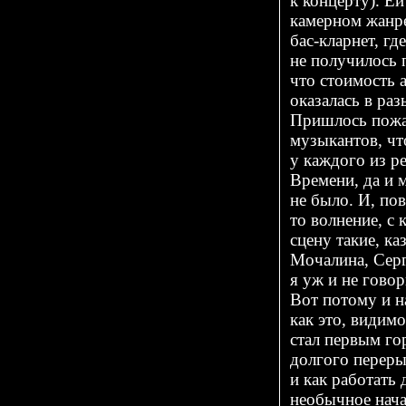
к концерту). Е
камерном жанре
бас-кларнет
, гд
не получилось 
что стоимость 
оказалась в ра
Пришлось пожа
музыкантов, чт
у каждого из ре
Времени, да и 
не было. И, по
то волнение, с
сцену такие, ка
Мочалина, Сер
я уж и не гов
Вот потому и н
как это, види
стал первым го
долгого переры
и как работать 
необычное нача