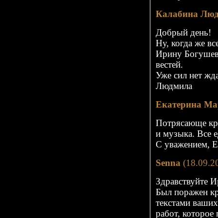
Калабина Лю
Добрый день!
Ну, когда же в
Ирину Богушевс
вестей.
Уже сил нет жд
Людмила
Екатерина Ма
Потрясающе кр
и музыка. Все 
С уважением, Е
Senna
(18.09.2
Здравствуйте И
Был поражен кр
текстами ваших
работ, которое