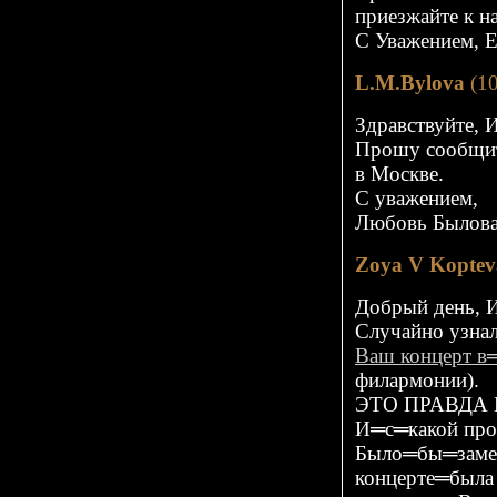
приезжайте к на
С Уважением, Е
L.M.Bylova
(10
Здравствуйте, 
Прошу сообщит
в Москве.
С уважением,
Любовь Былова
Zoya V Koptev
Добрый день, 
Случайно узнал
Ваш концерт в
филармонии).
ЭТО ПРАВДА В
И═с═какой про
Было═бы═замеч
концерте═была