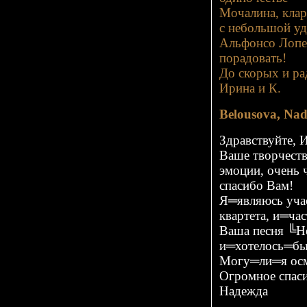
Мочалина, кла
с небольшой уд
Альфонсо Лопес
порадовать!
До скорых и ра
Ирина и К.
Belousova, Na
Здравствуйте, 
Ваше творчест
эмоции, очень 
спасибо Вам!
Я═являюсь уча
квартета, и═ч
Ваша песня ╚Н
и═хотелось═бы
Могу═ли═я осм
Огромное спас
Надежда