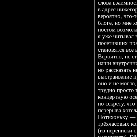
слова взаимнос
в адрес нижего
вероятно,
что-т
блоге, но мне 
постом возможн
я уже читывал 
посетивших пра
становятся все
Вероятно, не ст
наши внутренни
но рассказать 
выстраивание п
оно и не могло
трудно просто 
концертную ос
по секрету, чт
перерыва хотел
Потихоньку — э
трёхчасовых ко
(из переписки 