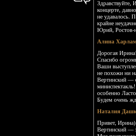
Здравствуйте, 
концерте, давн
не удавалось.
П
крайне неудачн
Юрий,
Ростов-
Алина Харла
Дорогая Ирина
Спасибо огромн
Ваши выступлен
не похожи ни на
Вертинский — о
миниспектакль
особенно Ласто
Будем очень жд
Наталия Даш
Привет, Ирина)
Вертинский — 