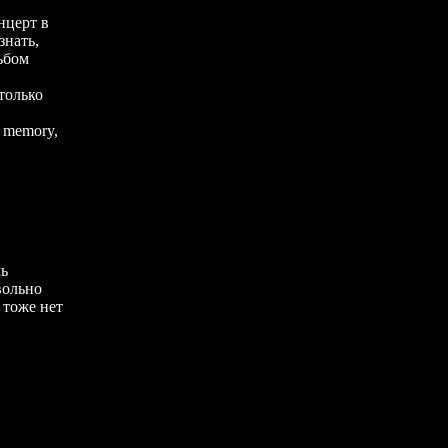
нцерт в
знать,
ьбом
только
r memory,
ль
вольно
 тоже нет