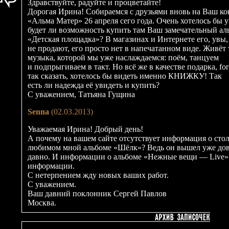
Здравствуйте, радуйте и процветайте!
Дорогая Ирина! Собираемся с друзьями вновь на Ваш ко
«Альма Матер» 26 апреля сего года. Очень хотелось бы у
будет ли возможность купить там Ваш замечательный ал
«Детская площадка»? В магазинах и Интернете его, увы,
не продают, его просто нет в напечатанном виде. Живёт 
музыка, которой мы уже наслаждаемся: поём, танцуем
и подпрыгиваем в такт. Но всё же в качестве подарка, fo
так сказать, хотелось бы видеть именно КНИЖКУ! Так
есть ли надежда её увидеть и купить?
С уважением, Татьяна Гущина
Senna
(02.03.2013)
Уважаемая Ирина! Добрый день!
А почему на вашем сайте отсутствует информация о сто
любимом мной альбоме «Шёлк»? Ведь он вышел уже до
давно. И информации о альбоме «Нежные вещи — Live»
информации.
С нетерпением жду новых ваших работ.
С уважением.
Ваш давний поклонник Сергей Павлов
Москва.