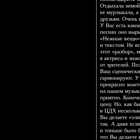
Отдыхала зимой 
ее мурлыкала, а
друзьям. Очень 
У Вас есть
како
песнях оно выры
«Нежные вещи» 
и текстом. Не в
этот «разбор», 
я актриса и зна
от зрителей. По
Ваш сценически
гармонируют. У 
прекрасно знает
на нашем музыка
приятно. Конечн
цену. Но. как б
в ЦДХ несколько
Вы делаете «эли
так. А даже есл
и тоньше было б
что Вы делаете 