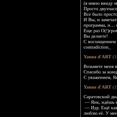
(я имею ввиду 
Просто двухчасо
Все было просто
И Вы, и замечат
программа, и… вс
Еще раз О(!)гром
Вы делаете!
С восхищением 
contradiction_
Yanna d'ART
(1
Возьмите меня в
Спасибо за конц
С уважением, Я
Yanna d'ART
(1
Саратовский диа
— Янк, идёшь 
— Иду. Ещё как 
люблю её. У ме