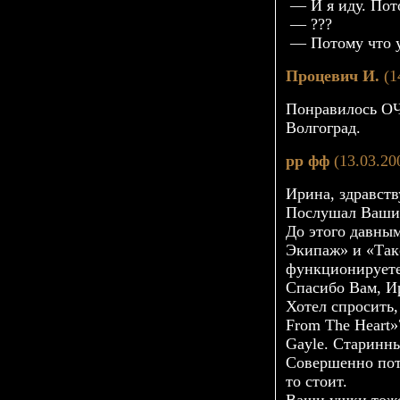
— И я иду. Пот
— ???
— Потому что у
Процевич И.
(1
Понравилось ОЧ
Волгоград.
рр фф
(13.03.20
Ирина, здравств
Послушал Ваши 
До этого давны
Экипаж» и «Так
функционируете
Спасибо Вам, И
Хотел спросить
From The Heart»
Gayle. Старинн
Совершенно пот
то стоит.