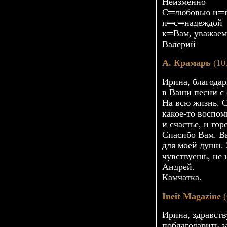
Неизменно
С═любовью и═в
и═с═надеждой
к═Вам, уважаем
Валерий
А. Крамарь
(10
Ирина, благодар
в Ваши песни с 
На всю жизнь. С
какое-то
воспоми
и счастье, и го
Спасибо Вам. В
для моей души. З
чувствуешь, не
Андрей.
Камчатка.
Ineit Magazine
(
Ирина, здравств
поблагодарить 