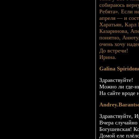
собираюсь верну
Ребята». Если н
апреля — и сос
Харатьян, Карл
Казаринова, Апе
понятно, Анюту.
очень хочу наде
До встречи!
Ирина.
Galina Spiridon
Здравствуйте!
Можно ли
где-н
На сайте вроде н
Andrey.Barants
Здравствуйте, И
Вчера случайно
Богушевская! К
Домой еле плёл