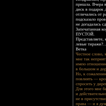
пришла. Вчера 
диск в подарок 
отличались от р
подсказало пров
не догадалась сд
Запечатанная к
ПУСТОЙ.
Представляете, 
левые тиражи?
Ветка
Честное слово, 
мне так неприят
имею отношение
в большом и дор
Но, к сожалению
повлиять — кром
спросить у дире
Для этого мне 
и действительно
не в присутстви
права — и я ду