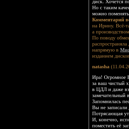
диск. Хочется 
Но с таким каче
можно поменять 
Комментарий в
на Ирину.
Всё-т
а производством
По поводу обме
распространяла 
напрямую в
Мис
изданием дисков
natasha
(11.04.2
Ира! Огромное 
за ваш чистый х
в ЦДЛ и даже вз
замечательный в
Запомнилась пес
Вы не записали
Потрясающая ут
И, конечно, исп
поместить её за