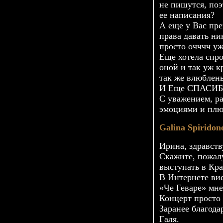
не пишутся, поэ
ее написания?
А еще у Вас пре
права давать ни
просто очччч уж
Еще хотела спро
оной и так уж к
так же влюблены
И Еще СПАСИБ
С уважением, р
эмоциями и плю
Galina Spiridon
Ирина, здравств
Скажите, пожалу
выступать в Кра
В Интернете вис
«Че Геваре» мне
Концерт просто 
Заранее благода
Галя.