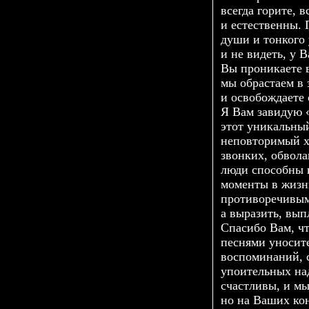
всегда горите, 
и естественны. 
души и тонкого 
и не видеть, у 
Вы проникаете в
мы обрастаем в 
и освобождаете 
Я Вам завидую «
этот уникальны
неповторимый х
звонких, обвола
люди способны 
моменты в жизн
противоречивым
а выразить, вып
Спасибо Вам, ч
песнями уносите
воспоминаний, 
упоительных над
счастливы, и мы
но на Ваших ко