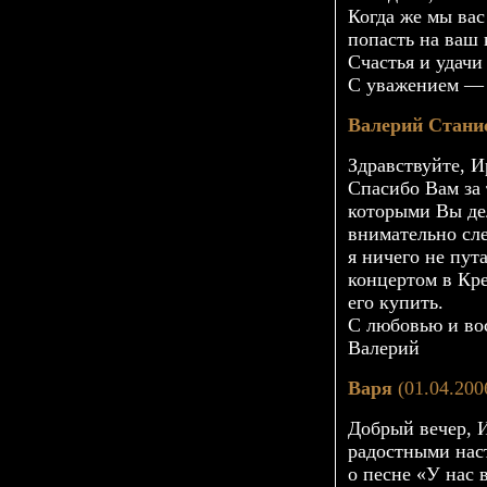
Когда же мы вас
попасть на ваш 
Счастья и удачи
С уважением — 
Валерий Стани
Здравствуйте, И
Cпасибо Вам за 
которыми Вы де
внимательно сле
я ничего не пу
концертом в Кр
его купить.
С любовью и в
Валерий
Варя
(01.04.200
Добрый вечер, 
радостными нас
о песне «У нас 