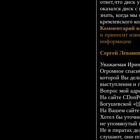
ответ,что диск 
оказался диск с
знать, когда мы
кремлевского ко
Комментарий в
и приносит изв
информации.
Сергей Левано
Уважаемая Ирин
Огромное спасиб
которой Вы дели
выступления и 
Вопрос мой адр
На сайте CDonP
Богушевской «
Н
На Вашем сайте 
Хотел бы уточни
не упомянутый 
Не в пиратах д
слушают, они п