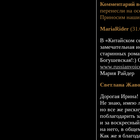
Комментарий в
перенесли на ос
Приносим наши 
MariaRider
(31.
В «Китайском с
замечательная 
старинных роман
Богушевская!:) 
www.russianvoic
Мария Райдер
Светлана Жаво
Дорогая Ирина!
Не знаю, имею л
но все же риск
поблагодарить з
и за воскресный
на него, в
общем
Как же я благод