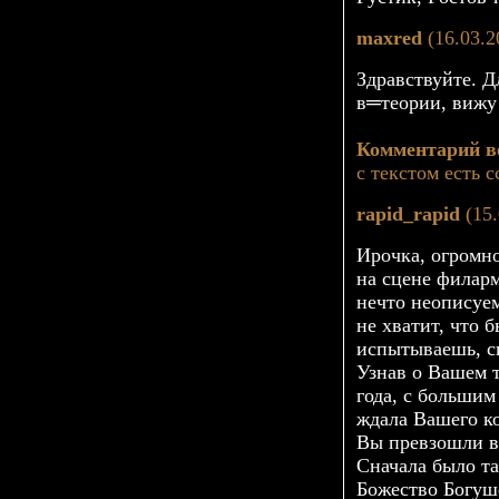
maxred
(16.03.2
Здравствуйте. Д
в═теории, вижу
Комментарий в
с текстом есть 
rapid_rapid
(15.
Ирочка, огромно
на сцене филарм
нечто неописуе
не хватит, что 
испытываешь, с
Узнав о Вашем т
года, с большим
ждала Вашего ко
Вы превзошли вс
Сначала было та
Божество Богуш