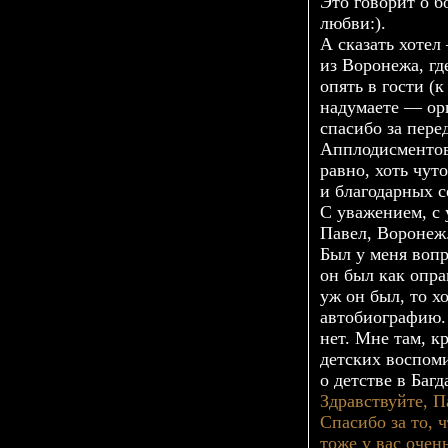
Это говорит о б
любви:).
А сказать хоте
из Воронежа, гд
опять в гости (
надумаете — ор
спасибо за пере
Апплодисментов
равно, хоть чут
и благодарных с
С уважением, с 
Павел, Воронеж
Был у меня вопр
он был как опра
уж он был, то 
автобиографию. 
нет. Мне там, к
детских воспоми
о детстве в Багд
Здравствуйте, П
Спасибо за то, 
тоже у вас очен