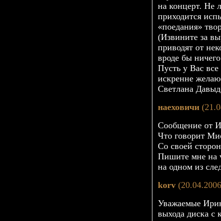
на концерт. Не 
приходится исп
«поедания» тво
(Извините за вы
приводят от не
вроде бы ничег
Пусть у Вас все
искренне желаю
Светлана Давыд
наеховичи
(21.0
Сообщение от И
Что говорит Ми
Со своей сторон
Пишите мне на 
на одном из сл
korv
(20.04.2006
Уважаемые Ирин
выхода диска с 