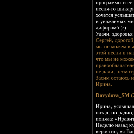
программы и ее 
песня-то
шикарна
хочется услыша
и уважаемых мн
дифирамб!):)
Удачи. здоровья
Cергей, дорогой
мы не можем вы
этой песни в н
что мы не можем
правообладател
не дали, несмот
Засим остаюсь 
Ирина.
Davydova_SM
(
Ирина, услышал
назад, по радио
поняла: «Нрави
Неделю назад к
вероятно, «я В