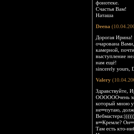
фонотеке.
Счастья Вам!
Наташа
Deena
(10.04.20
Дорогая Ирина!
очарована Вами
камерной, почти
выступление нел
нам ещё!
sincerely yours,
Valery
(10.04.20
Здравствуйте, И
ООООООчень хоч
который мною у
не═путаю, дол
Вебмастера:)))))
в═Кремле? Он═
Там есть
кто-ни