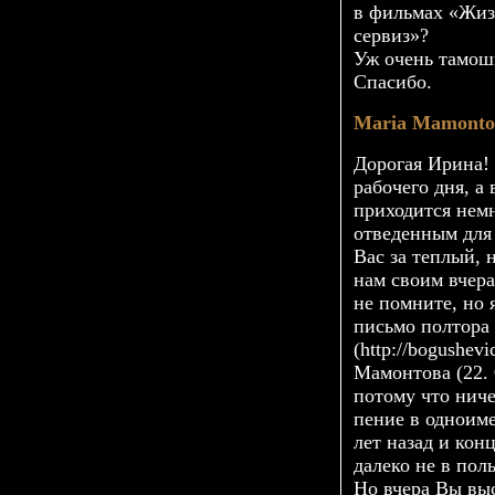
в фильмах «Жиз
сервиз»?
Уж очень тамош
Спасибо.
Maria Mamonto
Дорогая Ирина! 
рабочего дня, а
приходится нем
отведенным для 
Вас за теплый,
нам своим вчер
не помните, но 
письмо полтора 
(http://bogushev
Мамонтова (22. 
потому что ниче
пение в одноим
лет назад и кон
далеко не в пол
Но вчера Вы вы