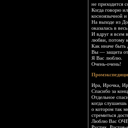
не приходится с
Когда говорю ил
косноязычной и 
На выходе из До
оказалась в вес
И вдруг я всем 
любви, потому к
Как иначе быть
Вы — защита от
Я Вас люблю.
Очень-очень!
Промэкспедиц
Ира, Ирочка, 
Спасибо за конц
Отдельное спа
когда слушаешь
о котором так 
стремиться дос
Люблю Вас ОЧ
Рустик, Ростов-