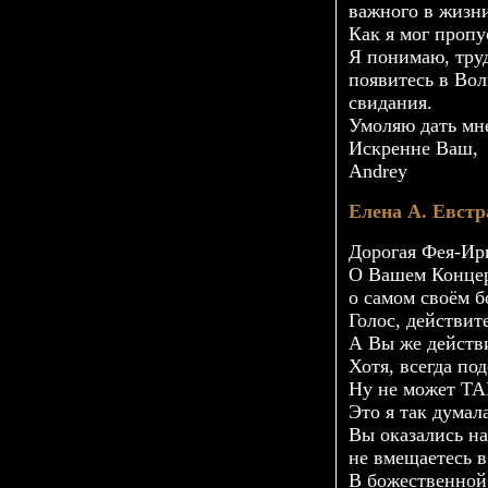
важного в жизн
Как я мог пропу
Я понимаю, труд
появитесь в Вол
свидания.
Умоляю дать мне
Искренне Ваш,
Andrey
Елена А. Евстр
Дорогая
Фея-Ир
О Вашем Концерт
о самом своём б
Голос, действит
А Вы же действ
Хотя, всегда по
Ну не может Т
Это я так думала
Вы оказались на
не вмещаетесь в
В божественной