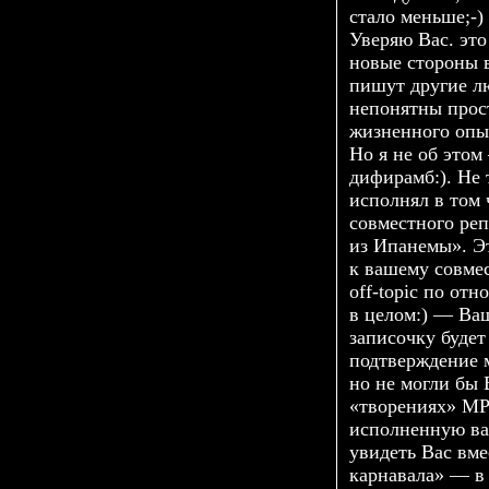
стало меньше;-)
Уверяю Вас. это
новые стороны в
пишут другие л
непонятны про
жизненного опы
Но я не об этом
дифирамб:). Не 
исполнял в том 
совместного ре
из Ипанемы». Э
к вашему совмес
off-topic
по отно
в целом:) — Ваш
записочку будет
подтверждение 
но не могли бы
«творениях» MP
исполненную ва
увидеть Вас вме
карнавала» — в 