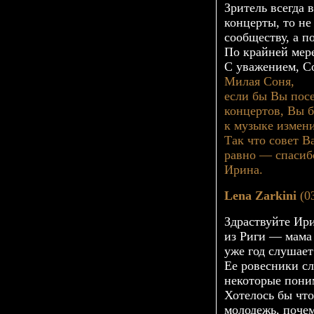
Зритель всегда 
концерты, то не
сообществу, а п
По крайней мере
С уважением, С
Милая Соня,
если бы Вы пос
концертов, Вы б
к музыке измен
Так что совет В
равно — спасиб
Ирина.
Lena Zarkini
(03
Здраствуйте Ир
из Риги — мама 
уже год слушае
Ее ровесники сл
некоторые пони
Хотелось бы что
молодежь, почем