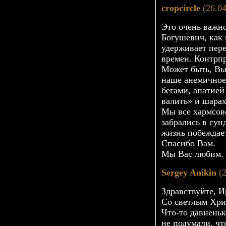
cropcircle
(26.04
Это очень важно
Богушевич, как
удерживает пер
времен. Контрп
Может быть, Вы 
наше анемичное
бегами, апатие
валить» и шарах
Мы все хармсов
забрались в сун
жизнь побеждает
Спасибо Вам.
Мы Вас любим.
Sergey Anikin
(2
Здравствуйте, И
Со светлым Хри
Что-то
давненьк
не подумали, ч