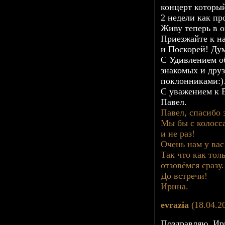
концерт который
2 недели как пр
Живу теперь в 
Приезжайте к на
и Поскорей! Дум
С Удивлением о
знакомых и дру
поклонниками:)…
С уважением к 
Павел.
Павел, спасибо 
Мы бы с колосс
и не раз!
Очень нам у вас
Так что как тол
отзовёмся сразу.
До встречи!
Ирина.
evrazia
(18.04.2
Поздравляю, Ир