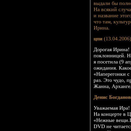
выдали бы полн
На всякий случа
и название этог
что там, культу
Ирина.
цпи
(13.04.2006
Дорогая Ирина!
поклонницей. Н
я посетила (9 а
ожидания.
Како
«Наперегонки с
раз. Это чудо, п
Жанна, Арханге
Денис Богданов
Уважаемая Ира! 
На концерте в 
«Нежные вещи.
DVD не читаетс