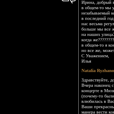
Ирина, добрый 
в
общем-то
мы у
незабываемый ко
в последний го
нас весьма регу
больше мы все 
на наших улица
когда же???????
в
общем-то
я ко
но все же, мож
С Уважением,
Илья
Natalia Ryzhan
Здравствуйте, д
Вчера наконец с
концерте в Мюзи
(
почему-то
были 
влюбилась в Вас
Ваши прекрасны
манера вести ко