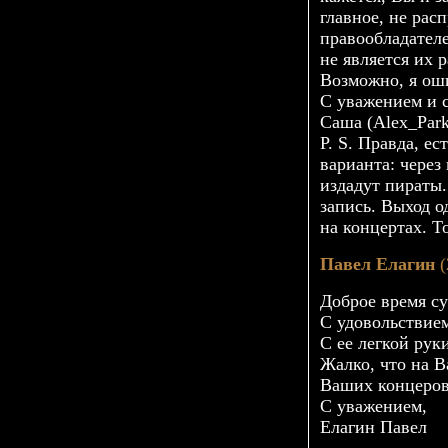
главное, не расп
правообладател
не является их 
Возможно, я ош
С уважением и 
Саша (Alex_Park
P. S. Правда, е
варианта: через
издадут пираты.
запись. Выход о
на концертах. То
Павел Елагин
(
Доброе время су
С удовольствие
С ее легкой рук
Жалко, что на В
Ваших концеров
С уважением,
Елагин Павел