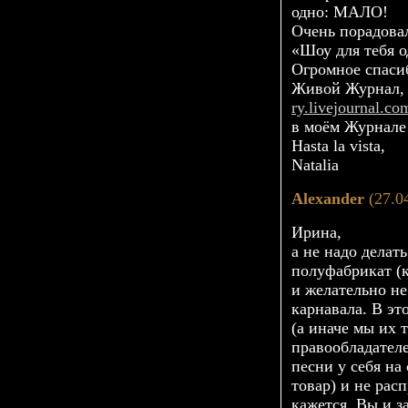
одно: МАЛО!
Очень порадова
«Шоу для тебя о
Огромное спасиб
Живой Журнал, 
ry.livejournal.c
в моём Журнале 
Hasta la vista,
Natalia
Alexander
(27.0
Ирина,
а не надо делат
полуфабрикат (
и желательно н
карнавала. В эт
(а иначе мы их 
правообладател
песни у себя на
товар) и не рас
кажется, Вы и з