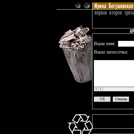
Ваше имя:
Ваша записочка: