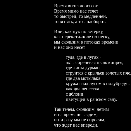
Время вытекло из сот.
Время мимо нас течет
то быстрей, то медленней,
то вспять, а то - наоборот.
Или, как пух по ветерку,
как перекати-поле по песку,
мы скользим в потоках времени,
и нас оно несет
туда, где в лугах -
ах! - сиреневая пыль кипрея,
где липы дурман
струится с крыльев золотых пче
где два мотылька
кружат над лугом в полубреду -
как два лепестка
с яблони,
цветущей в райском саду.
Так течем, скользим, летим
и на время не глядим,
и ни разу мы не спросим,
что ждет нас впереди.